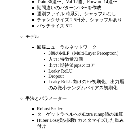
Train 36週〜、Val 12週、Forward 14週〜
期間違いのパターン23〜を作成
週別ファイル 時系列、シャッフルなし
チャンクサイズ 2.5日分、シャッフルあり
バッチサイズ 512
モデル
回帰ニューラルネットワーク
3層のMLP（Multi-Layer Perceptron）
入力: 特徴量73個
出力: 期待値pipsスコア
Leaky ReLU
Dropout
Leaky ReLU向けのHe初期化、出力層
のみ微小ランダムバイアス初期化
手法とパラメーター
Robust Scaler
ターゲットラベルへのExtra runup値の加算
Huber Loss損失関数 カスタマイズした重み
付け