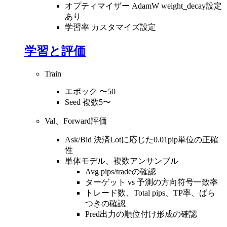
オプティマイザー AdamW weight_decay設定
あり
学習率 カスタマイズ設定
学習と評価
Train
エポック 〜50
Seed 複数5〜
Val、Forward評価
Ask/Bid 決済Lotに応じた0.01pip単位の正確
性
単体モデル、複数アンサンブル
Avg pips/tradeの確認
ターゲット vs 予測の方向符号一致率
トレード数、Total pips、TP率、ばら
つきの確認
Pred出力の順位付け形成の確認